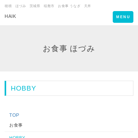
穂積 ほづみ 茨城県 稲敷市 お食事 うなぎ 天丼
HAIK
Toggle
MENU
navigation
お食事 ほづみ
HOBBY
TOP
お食事
HOBBY